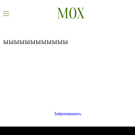
МОХ
ыыыыыыыыыыыы
Забронировать